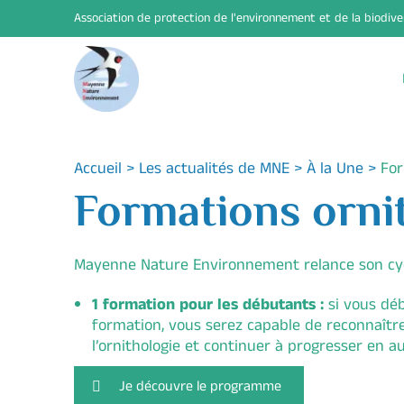
Association de protection de l'environnement et de la biodiv
Accueil
>
Les actualités de MNE
>
À la Une
>
For
Formations orni
Mayenne Nature Environnement relance son cyc
1 formation pour les débutants :
si vous déb
formation, vous serez capable de reconnaîtr
l’ornithologie et continuer à progresser en a
Je découvre le programme