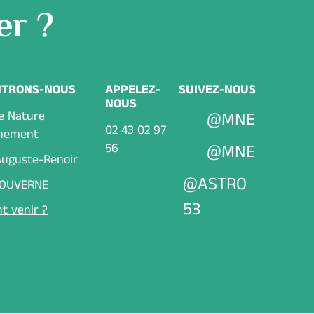
er ?
NTRONS-NOUS
APPELEZ-
SUIVEZ-NOUS
NOUS
e Nature
@MNE
02 43 02 97
nnement
56
@MNE
 Auguste-Renoir
@ASTRO
LOUVERNE
53
 venir ?